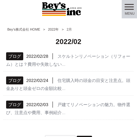
MENU
Bey’s株式会社 HOME
>
2022年
>
2月
2022/02
│
ブログ
2022/02/28
スケルトンリノベーション（リフォー
ム）とは？費用や失敗しない...
│
ブログ
2022/02/24
住宅購入時の頭金の目安と注意点。頭
金ありと頭金ゼロの金額比較...
│
ブログ
2022/02/03
戸建てリノベーションの魅力。物件選
び、注意点や費用、事例紹介...